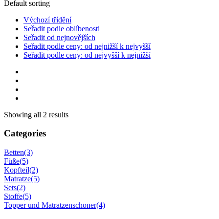
Default sorting
Výchozí třídění
Seřadit podle oblíbenosti
Seřadit od nejnovějších
Seřadit podle ceny: od nejnižší k nejvyšší
Seřadit podle ceny: od nejvyšší k nejnižší
Showing all 2 results
Categories
Betten
(3)
Füße
(5)
Kopfteil
(2)
Matratze
(5)
Sets
(2)
Stoffe
(5)
Topper und Matratzenschoner
(4)