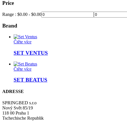
Price
Range :
$
0.00
-
$
0.00
Brand
Čtěte více
SET VENTUS
Čtěte více
SET BEATUS
ADRESSE
SPRINGBED s.r.o
Nový Svět 85/19
118 00 Praha 1
Tschechische Republik